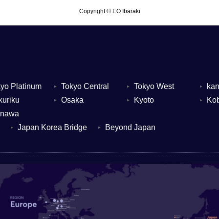
Copyright © EO Ibaraki
yo Platinum
Tokyo Central
Tokyo West
ka
▼
▼
▼
uriku
Osaka
Kyoto
Ko
▼
▼
▼
inawa
Japan Korea Bridge
Beyond Japan
▼
▼