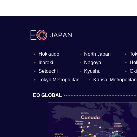
Hokkaido
North Japan
Tok
▼
▼
▼
Ibaraki
Nagoya
Hok
▼
▼
▼
Setouchi
Kyushu
Ok
▼
▼
▼
Tokyo Metropolitan
Kansai Metropolitan
▼
▼
EO GLOBAL