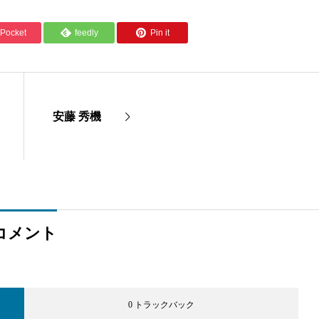
Pocket
feedly
Pin it
安藤 秀機
コメント
0 トラックバック