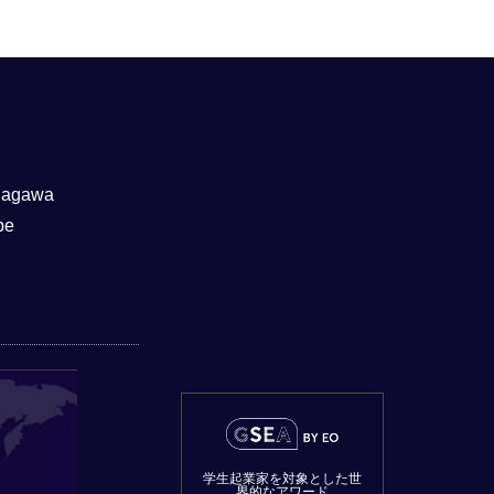
nagawa
be
学生起業家を対象とした世
界的なアワード