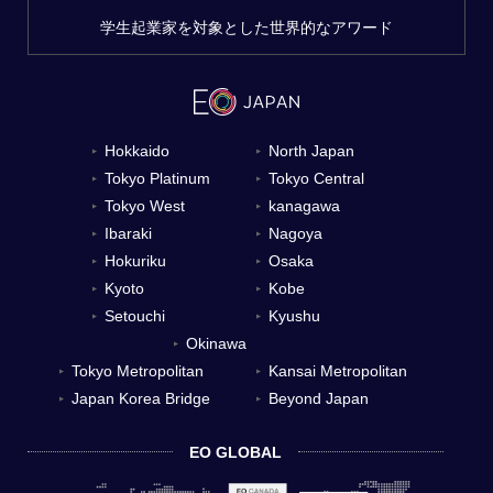
学生起業家を対象とした世界的なアワード
Hokkaido
North Japan
▼
▼
Tokyo Platinum
Tokyo Central
▼
▼
Tokyo West
kanagawa
▼
▼
Ibaraki
Nagoya
▼
▼
Hokuriku
Osaka
▼
▼
Kyoto
Kobe
▼
▼
Setouchi
Kyushu
▼
▼
Okinawa
▼
Tokyo Metropolitan
Kansai Metropolitan
▼
▼
Japan Korea Bridge
Beyond Japan
▼
▼
EO GLOBAL