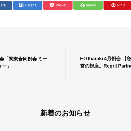
hare
Hatena
Pocket
feedly
Pin it
EO Ibaraki 4月例会
2月例会「関東合同例会 ミー
営の視座。Regrit Par
ョー」
ぶ、組織づくりと意思
新着のお知らせ