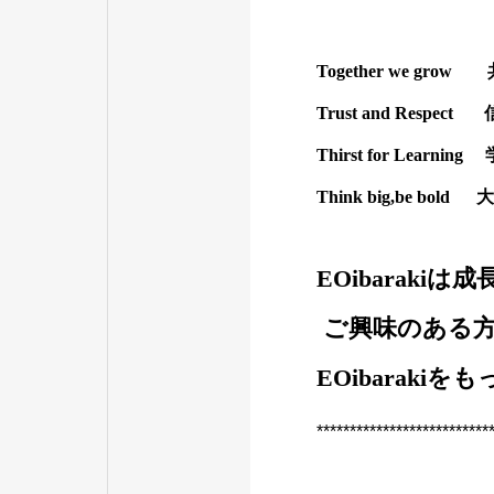
Together we gr
Trust and Respe
Thirst for Learn
Think big,be b
EOibarak
ご興味のある
EOibaraki
**************************