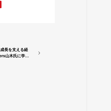
 【急成長を支える経
tners山木氏に学
決定】