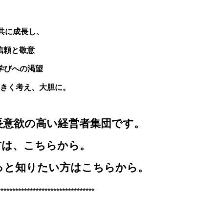
ow 共に成長し、
ct 信頼と敬意
ing 学びへの渇望
old 大きく考え、大胆に。
iは成長意欲の高い経営者集団です。
方は、
こちらから。
をもっと知りたい方は
こちらから。
*********************************