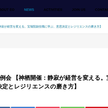
BOUT EO
NEWS
ACTIVITIES
JOIN US
CONTA
神栖開催：静寂が経営を変える。宝瑞院副住職に学ぶ、意思決定とレジリエンスの磨き方】
ki 3月例会 【神栖開催：静寂が経営を変える
決定とレジリエンスの磨き方】