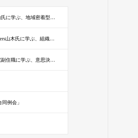
EO Ibaraki 5月例会 【地域経済圏をつくる経営。サツドラ富山氏に学ぶ、地域密着型ビジネスの可能性】
EO Ibaraki 4月例会 【急成長を支える経営の視座。Regrit Partners山木氏に学ぶ、組織づくりと意思決定】
EO Ibaraki 3月例会 【神栖開催：静寂が経営を変える。宝瑞院副住職に学ぶ、意思決定とレジリエンスの磨き方】
の合同例会」