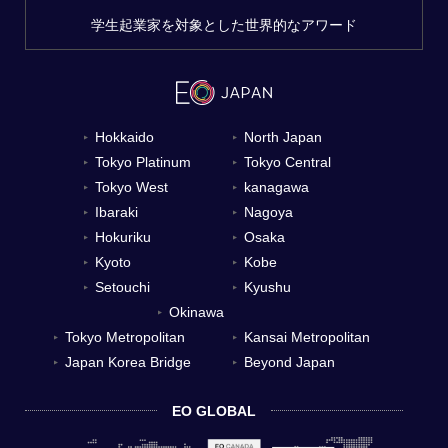
学生起業家を対象とした世界的なアワード
Hokkaido
North Japan
▼
▼
Tokyo Platinum
Tokyo Central
▼
▼
Tokyo West
kanagawa
▼
▼
Ibaraki
Nagoya
▼
▼
Hokuriku
Osaka
▼
▼
Kyoto
Kobe
▼
▼
Setouchi
Kyushu
▼
▼
Okinawa
▼
Tokyo Metropolitan
Kansai Metropolitan
▼
▼
Japan Korea Bridge
Beyond Japan
▼
▼
EO GLOBAL